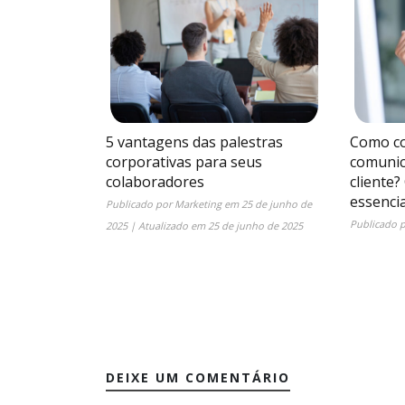
5 vantagens das palestras
Como co
corporativas para seus
comunic
colaboradores
cliente?
essencia
Publicado por
Marketing
em
25 de junho de
Publicado 
2025
| Atualizado em
25 de junho de 2025
DEIXE UM COMENTÁRIO