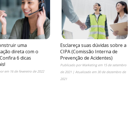
nstruir uma
Esclareça suas dúvidas sobre a
ação direta com o
CIPA (Comissão Interna de
 Confira 6 dicas
Prevenção de Acidentes)
is!
Publicado por
Marketing
em
15 de setembro
por
em
16 de fevereiro de 2022
de 2021
| Atualizado em
30 de dezembro de
2021