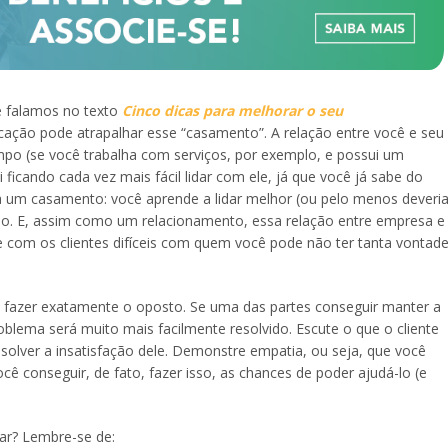
e falamos no texto
Cinco dicas para melhorar o seu
cação pode atrapalhar esse “casamento”. A relação entre você e seu
tempo (se você trabalha com serviços, por exemplo, e possui um
i ficando cada vez mais fácil lidar com ele, já que você já sabe do
 a um casamento: você aprende a lidar melhor (ou pelo menos deveri
o. E, assim como um relacionamento, essa relação entre empresa e
ve com os clientes difíceis com quem você pode não ter tanta vontad
te fazer exatamente o oposto. Se uma das partes conseguir manter a
oblema será muito mais facilmente resolvido. Escute o que o cliente
esolver a insatisfação dele. Demonstre empatia, ou seja, que você
cê conseguir, de fato, fazer isso, as chances de poder ajudá-lo (e
ar? Lembre-se de: