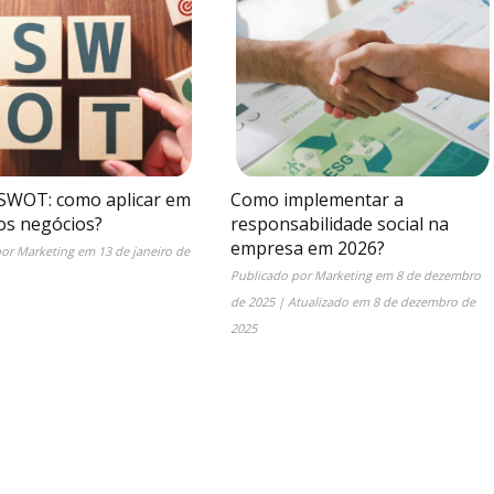
 SWOT: como aplicar em
Como implementar a
s negócios?
responsabilidade social na
empresa em 2026?
por
Marketing
em
13 de janeiro de
Publicado por
Marketing
em
8 de dezembro
de 2025
| Atualizado em
8 de dezembro de
2025