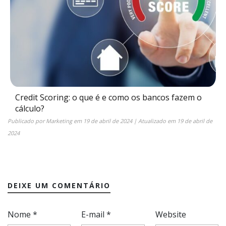
Credit Scoring: o que é e como os bancos fazem o
cálculo?
Publicado por
Marketing
em
19 de abril de 2024
| Atualizado em
19 de abril de
2024
DEIXE UM COMENTÁRIO
Nome
*
E-mail
*
Website