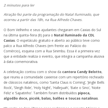
2 minutos para ler
Atração fez parte da programação do Natal Iluminado, que
ocorreu a partir das 18h, na Rua Alfredo Chaves.
O Bom Velhinho e seus ajudantes chegaram em Caxias do Sul
na última quinta-feira (8) para o
Natal Iluminado da CDL
Caxias
. O espetáculo gratuito e aberto ao público teve como
palco a Rua Alfredo Chaves (em frente ao Palácio do
Comércio), esquina com a Rua Sinimbu. Essa é a primeira vez
que a entidade realiza o evento, que integra a campanha alusiva
à data comemorativa.
A celebração contou com o show da
cantora Candy Belotto
,
que reuniu a comunidade caxiense com um repertório recheado
de clássicos natalinos, como ‘Santa Claus is Coming’, ‘Jingle Bells
Rock’, ‘Sleigh Ride’, ‘Holy Night’, ‘Hallejuah’, ‘Bate o Sino’, ‘Noite
Feliz’ e ‘Sapatinho’. Também foram distribuídos
pipoca,
algodão doce, picolé, balas, balões e toucas natalinas
.