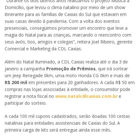
“Durante os dois últimos anos realizamos o projeto Música a
Domicílio, que levou o clima natalino por meio de um show
itinerante para as famílias de Caxias do Sul que estavam em
suas casas devido à pandemia. Com a volta dos eventos
presenciais, conseguimos promover um encontro que leve a
magia do Natal para as crianças, marcando o reencontro com
seus avós, tios, amigos e colegas”, reitera Joel Ribeiro, gerente
Comercial e Marketing da CDL Caxias.
Além do Natal Iluminado, a CDL Caxias realiza até o dia 3 de
janeiro a campanha
Promoção de Prêmios
, que irá sortear
um Jeep Renegade 0km, uma moto Honda CG 0km e mais de
R$ 200 mil
em presentes para 20 ganhadores. A cada R$ 50 em
compras nas lojas associadas à entidade, o consumidor pode
registrar a nota fiscal no
www.natalcdlcaxias.com.br
e
participar do sorteio.
A cada 100 mil cupons cadastrados, serão doadas 100 cestas
natalinas para entidades assistenciais de Caxias do Sul. A
primeira carga de kits será entregue ainda esse mês.