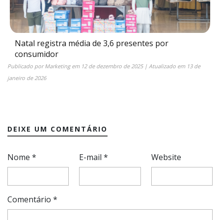
Natal registra média de 3,6 presentes por
consumidor
Publicado por
Marketing
em
12 de dezembro de 2025
| Atualizado em
13 de
janeiro de 2026
DEIXE UM COMENTÁRIO
Nome
*
E-mail
*
Website
Comentário
*