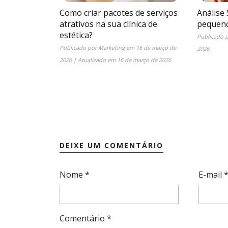
Como criar pacotes de serviços
Análise
atrativos na sua clínica de
pequeno
estética?
Publicado 
Publicado por
Marketing
em
16 de março de
2026
2026
| Atualizado em
16 de março de 2026
DEIXE UM COMENTÁRIO
Nome
*
E-mail
Comentário
*