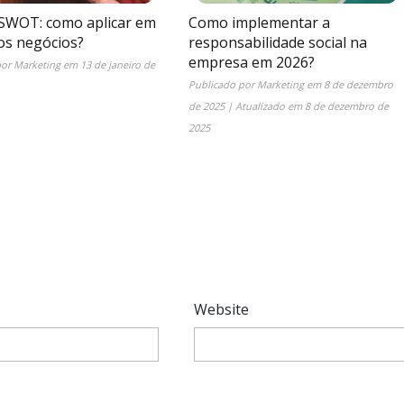
 SWOT: como aplicar em
Como implementar a
s negócios?
responsabilidade social na
empresa em 2026?
por
Marketing
em
13 de janeiro de
Publicado por
Marketing
em
8 de dezembro
de 2025
| Atualizado em
8 de dezembro de
2025
*
Website