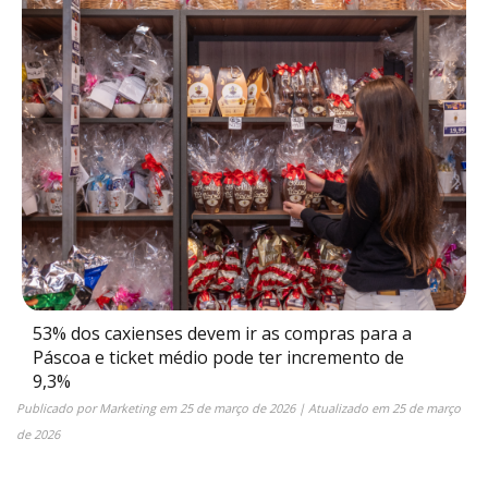
53% dos caxienses devem ir as compras para a
Páscoa e ticket médio pode ter incremento de
9,3%
Publicado por
Marketing
em
25 de março de 2026
| Atualizado em
25 de março
de 2026