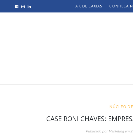
A CDL CAXIAS
CONHEÇA N
NÚCLEO D
CASE RONI CHAVES: EMPRE
Publicado por
Marketing
em
2