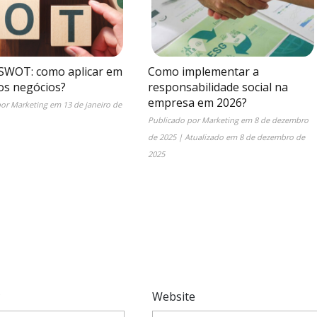
 SWOT: como aplicar em
Como implementar a
s negócios?
responsabilidade social na
empresa em 2026?
por
Marketing
em
13 de janeiro de
Publicado por
Marketing
em
8 de dezembro
de 2025
| Atualizado em
8 de dezembro de
2025
*
Website