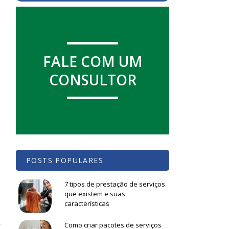
FALE COM UM
s
CONSULTOR
i
s
s
e
POSTS POPULARES
s
,
7 tipos de prestação de serviços
que existem e suas
características
a
Como criar pacotes de serviços
r