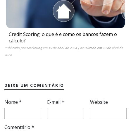
Credit Scoring: o que é e como os bancos fazem o
cálculo?
Publicado por
Marketing
em
19 de abril de 2024
| Atualizado em
19 de abril de
2024
DEIXE UM COMENTÁRIO
Nome
*
E-mail
*
Website
Comentário
*