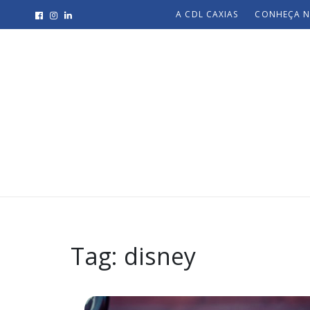
A CDL CAXIAS
CONHEÇA N
Tag:
disney