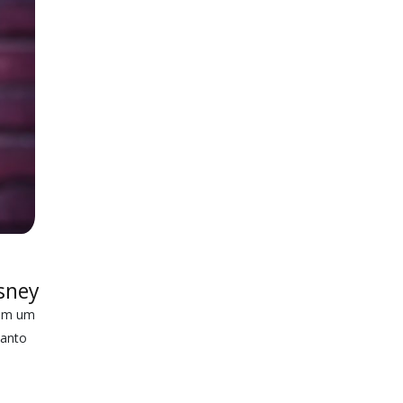
isney
, em um
uanto