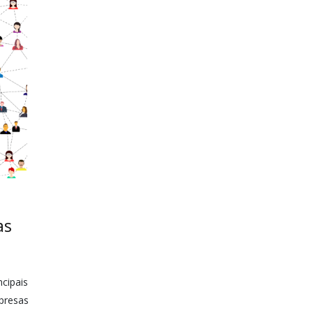
as
ncipais
presas