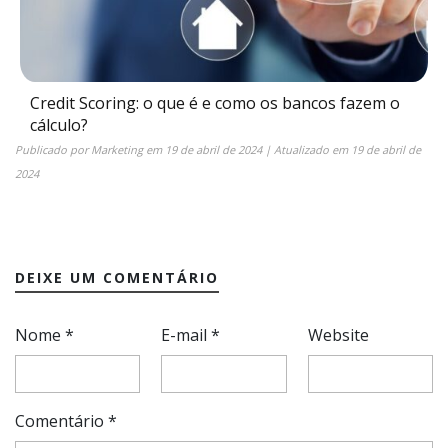
Credit Scoring: o que é e como os bancos fazem o
cálculo?
Publicado por
Marketing
em
19 de abril de 2024
| Atualizado em
19 de abril de
2024
DEIXE UM COMENTÁRIO
Nome
*
E-mail
*
Website
Comentário
*