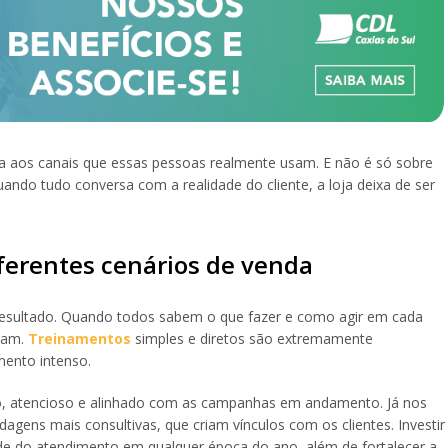
ada aos canais que essas pessoas realmente usam. E não é só sobre
ando tudo conversa com a realidade do cliente, a loja deixa de ser
iferentes cenários de venda
 resultado. Quando todos sabem o que fazer e como agir em cada
tam.
Treinamentos
simples e diretos são extremamente
mento intenso.
do, atencioso e alinhado com as campanhas em andamento. Já nos
agens mais consultivas, que criam vínculos com os clientes. Investir
de do atendimento em qualquer época do ano, além de fortalecer a