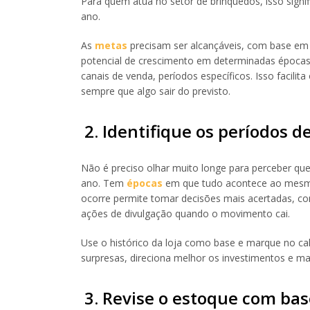
Para quem atua no setor de brinquedos, isso signi
ano.
As
metas
precisam ser alcançáveis, com base em
potencial de crescimento em determinadas épocas.
canais de venda, períodos específicos. Isso facil
sempre que algo sair do previsto.
2. Identifique os períodos
Não é preciso olhar muito longe para perceber qu
ano. Tem
épocas
em que tudo acontece ao mesmo 
ocorre permite tomar decisões mais acertadas, com
ações de divulgação quando o movimento cai.
Use o histórico da loja como base e marque no cal
surpresas, direciona melhor os investimentos e ma
3. Revise o estoque com bas