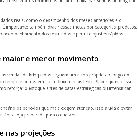
fica considerar os momentos de alta e baixa nas vendas ao longo do
 dados reais, como o desempenho dos meses anteriores e o
 É importante também dividir essas metas por categorias: produtos,
ita o acompanhamento dos resultados e permite ajustes rápidos
 de maior e menor movimento
e as vendas de brinquedos seguem um ritmo próprio ao longo do
tempo e outras em que o fluxo é mais lento. Saber quando isso
o reforçar o estoque antes de datas estratégicas ou intensificar
endário os períodos que mais exigem atenção. Isso ajuda a evitar
ntém a loja preparada para o que vier.
e nas projeções