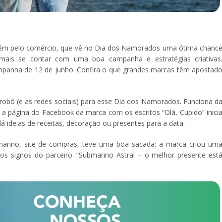
ém pelo comércio, que vê no Dia dos Namorados uma ótima chanc
mais se contar com uma boa campanha e estratégias criativas
ampanha de 12 de junho. Confira o que grandes marcas têm apostad
robô (e as redes sociais) para esse Dia dos Namorados. Funciona d
 página do Facebook da marca com os escritos “Olá, Cupido” inici
ideias de receitas, decoração ou presentes para a data.
marino, site de compras, teve uma boa sacada: a marca criou um
 signos do parceiro. “Submarino Astral – o melhor presente est