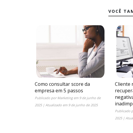
VOCÊ TA
Como consultar score da
Cliente
empresa em 5 passos
recuper
negativa
Publicado por
Marketing
em
9 de junho de
inadimp
2025
| Atualizado em
9 de junho de 2025
Publicado 
2025
| Atua