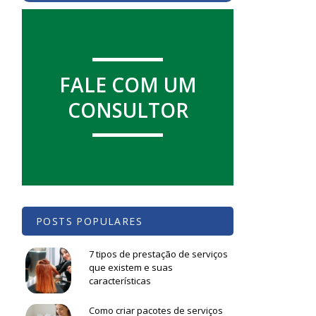
e
FALE COM UM
.
o
CONSULTOR
a
a
a
á
POSTS POPULARES
7 tipos de prestação de serviços
que existem e suas
características
Como criar pacotes de serviços