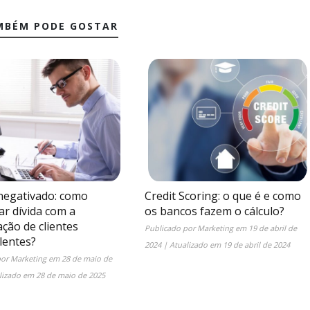
MBÉM PODE GOSTAR
 negativado: como
Credit Scoring: o que é e como
ar dívida com a
os bancos fazem o cálculo?
ção de clientes
Publicado por
Marketing
em
19 de abril de
lentes?
2024
| Atualizado em
19 de abril de 2024
por
Marketing
em
28 de maio de
lizado em
28 de maio de 2025