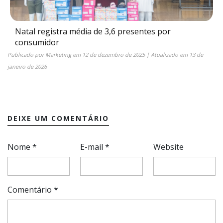
Natal registra média de 3,6 presentes por
consumidor
Publicado por
Marketing
em
12 de dezembro de 2025
| Atualizado em
13 de
janeiro de 2026
DEIXE UM COMENTÁRIO
Nome
*
E-mail
*
Website
Comentário
*