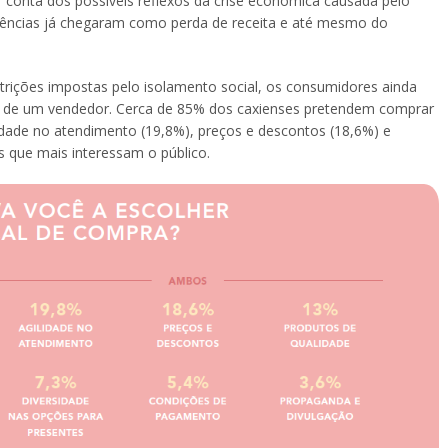
conta dos possíveis reflexos da crise econômica causada pelo
quências já chegaram como perda de receita e até mesmo do
trições impostas pelo isolamento social, os consumidores ainda
nça de um vendedor. Cerca de 85% dos caxienses pretendem comprar
lidade no atendimento (19,8%), preços e descontos (18,6%) e
s que mais interessam o público.