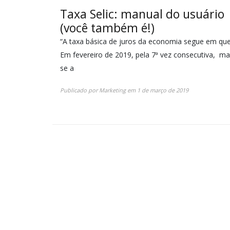
Taxa Selic: manual do usuário
(você também é!)
“A taxa básica de juros da economia segue em qu
Em fevereiro de 2019, pela 7ª vez consecutiva, m
se a
Publicado por
Marketing
em
1 de março de 2019