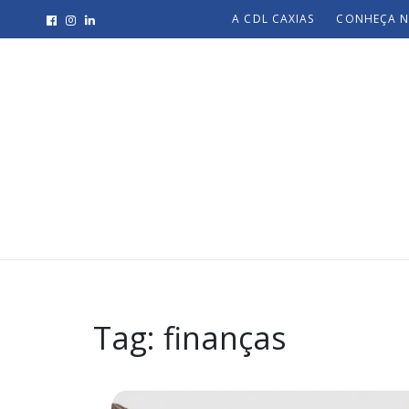
A CDL CAXIAS
CONHEÇA N
Tag:
finanças