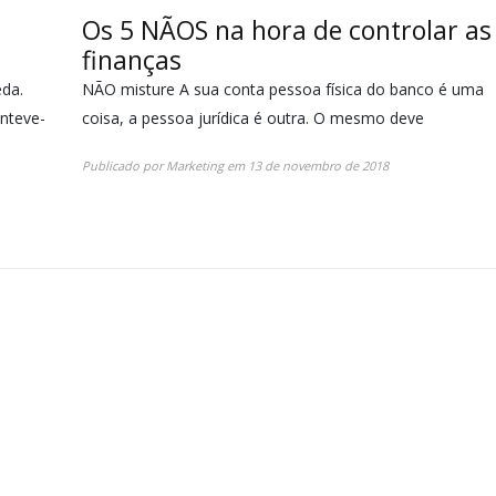
Os 5 NÃOS na hora de controlar as
finanças
eda.
NÃO misture A sua conta pessoa física do banco é uma
anteve-
coisa, a pessoa jurídica é outra. O mesmo deve
Publicado por
Marketing
em
13 de novembro de 2018