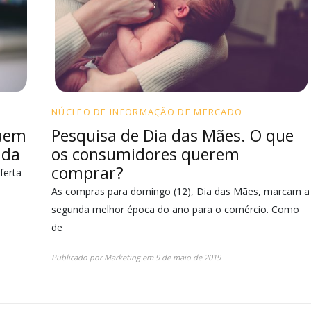
NÚCLEO DE INFORMAÇÃO DE MERCADO
suem
Pesquisa de Dia das Mães. O que
ada
os consumidores querem
comprar?
ferta
As compras para domingo (12), Dia das Mães, marcam a
segunda melhor época do ano para o comércio. Como
de
Publicado por
Marketing
em
9 de maio de 2019