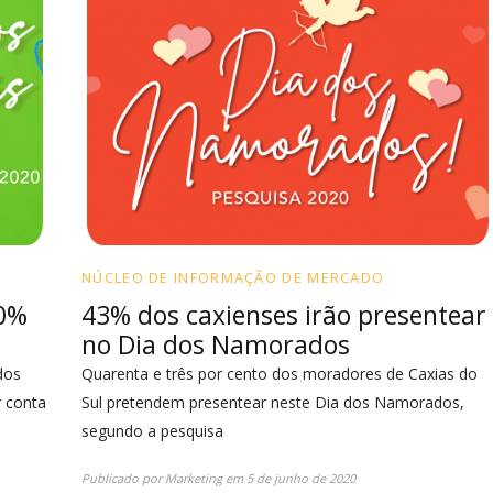
NÚCLEO DE INFORMAÇÃO DE MERCADO
30%
43% dos caxienses irão presentear
no Dia dos Namorados
dos
Quarenta e três por cento dos moradores de Caxias do
r conta
Sul pretendem presentear neste Dia dos Namorados,
segundo a pesquisa
Publicado por
Marketing
em
5 de junho de 2020